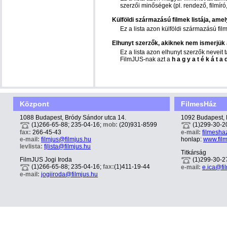
szerzői minőségek (pl. rendező, filmíró, 
Külföldi származású filmek listája, amel
Ez a lista azon külföldi származású fi
Elhunyt szerzők, akiknek nem ismerjük a
Ez a lista azon elhunyt szerzők neveit 
FilmJUS-nak azt a
hagyatékátad
Központ
FilmesHáz
1088 Budapest, Bródy Sándor utca 14.
1092 Budapest, 
(1)266-65-88; 235-04-16;
mob:
(20)931-8599
(1)299-30-2
fax:
266-45-43
e-mail:
filmesha
e-mail:
filmjus@filmjus.hu
honlap:
www.fil
levlista:
fjlista@filmjus.hu
Titkárság
FilmJUS Jogi Iroda
(1)299-30-2
(1)266-65-88; 235-04-16;
fax:
(1)411-19-44
e-mail:
e.ica@fi
e-mail:
jogiiroda@filmjus.hu