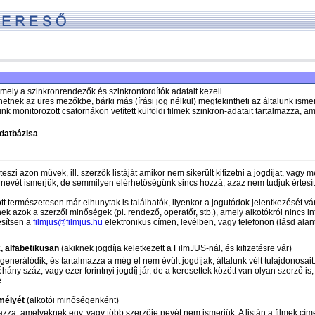
mely a szinkronrendezők és szinkronfordítók adatait kezeli.
ölthetnek az üres mezőkbe, bárki más (írási jog nélkül) megtekintheti az általunk isme
nk monitorozott csatornákon vetített külföldi filmek szinkron-adatait tartalmazza, am
adatbázisa
szi azon művek, ill. szerzők listáját amikor nem sikerült kifizetni a jogdíjat, vagy 
 nevét ismerjük, de semmilyen elérhetőségünk sincs hozzá, azaz nem tudjuk értesít
t természetesen már elhunytak is találhatók, ilyenkor a jogutódok jelentkezését vár
nnek azok a szerzői minőségek (pl. rendező, operatőr, stb.), amely alkotókról nincs i
esítsen a
filmjus@filmjus.hu
elektronikus címen, levélben, vagy telefonon (lásd alan
, alfabetikusan
(akiknek jogdíja keletkezett a FilmJUS-nál, és kifizetésre vár)
enerálódik, és tartalmazza a még el nem évült jogdíjak, általunk vélt tulajdonosait
hány száz, vagy ezer forintnyi jogdíj jár, de a keresettek között van olyan szerző is
.
mélyét
(alkotói minőségenként)
mazza, amelyeknek egy, vagy több szerzője nevét nem ismerjük. A listán a filmek cím