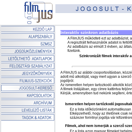
Interaktív szinkron adatbázis
A FilmJUS működteti ezt az adatbázist, a
A regisztrált felhasználók adatot is felt
Az adatbázis az elmúlt 3 évben, az általu
fizetünk.
Szinkronizált filmek interaktív 
A FilmJUS az alábbi csoportosításban, közzéte
adott mű alkotóját, vagy mert ugyan a szerző
jogdíjról.
Az ismeretlen helyen tartozkodó alkotók közöt
A filmek listájában, egy címre kattintva feljö
Kérjük, amennyiben tud nekünk segíteni, ért
Ismeretlen helyen tartózkodó jogosultak
Ez a lista időközönként automatikusan g
Elképzelhető, hogy az illetőnek csak né
százezer forintnyi jogdíja vár kifizetésre
Filmek, ahol nem ismerjük a szerző sze
Ez a lista azon magyar filmeket tartal