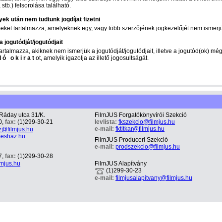
stb.) felsorolása található.
yek után nem tudtunk jogdíjat fizetni
lmeket tartalmazza, amelyeknek egy, vagy több szerzőjének jogkezelőjét nem ismerj
 jogutódját/jogutódjait
tartalmazza, akiknek nem ismerjük a jogutódját/jogutódjait, illetve a jogutód(ok) m
ó okirat
ot, amelyik igazolja az illető jogosultságát.
Ráday utca 31/K.
FilmJUS Forgatókönyvírói Szekció
0,
fax:
(1)299-30-21
levlista:
fkszekcio@filmjus.hu
e-mail:
fktitkar@filmjus.hu
z@filmjus.hu
meshaz.hu
FilmJUS Produceri Szekció
e-mail:
prodszekcio@filmjus.hu
7,
fax:
(1)299-30-28
lmjus.hu
FilmJUS Alapítvány
(1)299-30-23
e-mail:
filmjusalapitvany@filmjus.hu