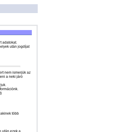
rt adatokat.
elyek után jogdíjat
mert nem ismerjük az
eni a neki járó
juk.
nformációnk.
t)
.
, akinek több
e után ezek a