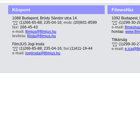
Központ
FilmesHáz
1088 Budapest, Bródy Sándor utca 14.
1092 Budapest, 
(1)266-65-88; 235-04-16;
mob:
(20)931-8599
(1)299-30-2
fax:
266-45-43
e-mail:
filmesha
e-mail:
filmjus@filmjus.hu
honlap:
www.fil
levlista:
fjlista@filmjus.hu
Titkárság
FilmJUS Jogi Iroda
(1)299-30-2
(1)266-65-88; 235-04-16;
fax:
(1)411-19-44
e-mail:
e.ica@fi
e-mail:
jogiiroda@filmjus.hu