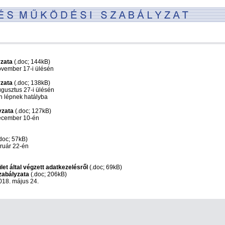
yzata
(.doc; 144kB)
ovember 17-i ülésén
yzata
(.doc; 138kB)
ugusztus 27-i ülésén
n lépnek hatályba
yzata
(.doc; 127kB)
ecember 10-én
doc; 57kB)
ruár 22-én
et által végzett adatkezelésről
(.doc; 69kB)
zabályzata
(.doc; 206kB)
018. május 24.