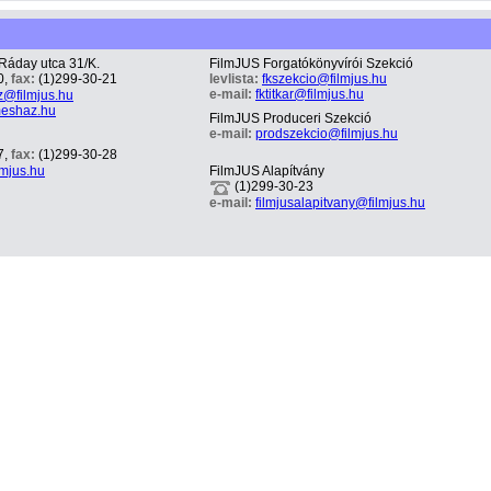
Ráday utca 31/K.
FilmJUS Forgatókönyvírói Szekció
0,
fax:
(1)299-30-21
levlista:
fkszekcio@filmjus.hu
e-mail:
fktitkar@filmjus.hu
z@filmjus.hu
meshaz.hu
FilmJUS Produceri Szekció
e-mail:
prodszekcio@filmjus.hu
7,
fax:
(1)299-30-28
lmjus.hu
FilmJUS Alapítvány
(1)299-30-23
e-mail:
filmjusalapitvany@filmjus.hu