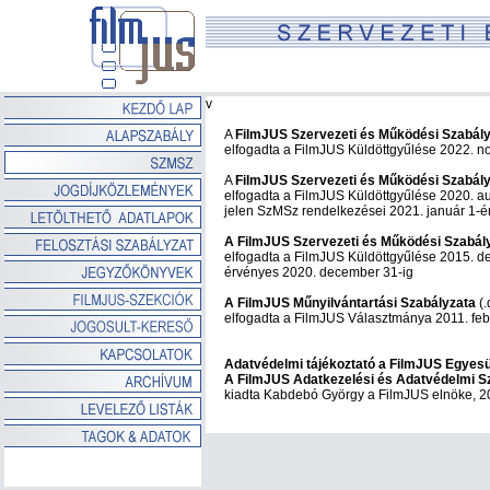
v
A
FilmJUS Szervezeti és Működési Szabál
elfogadta a FilmJUS Küldöttgyűlése 2022. n
A
FilmJUS Szervezeti és Működési Szabál
elfogadta a FilmJUS Küldöttgyűlése 2020. a
jelen SzMSz rendelkezései 2021. január 1-é
A FilmJUS Szervezeti és Működési Szabál
elfogadta a FilmJUS Küldöttgyűlése
2015. d
érvényes 2020. december 31-ig
A FilmJUS Műnyilvántartási Szabályzata
(.
elfogadta a FilmJUS Választmánya 2011. feb
Adatvédelmi tájékoztató a FilmJUS Egyesül
A FilmJUS Adatkezelési és Adatvédelmi S
kiadta Kabdebó György a FilmJUS elnöke, 2