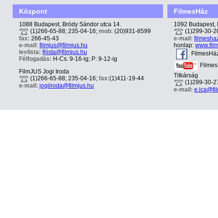
Központ
FilmesHáz
1088 Budapest, Bródy Sándor utca 14.
1092 Budapest, 
(1)266-65-88; 235-04-16;
mob:
(20)931-8599
(1)299-30-2
fax:
266-45-43
e-mail:
filmesha
e-mail:
filmjus@filmjus.hu
honlap:
www.fil
levlista:
fjlista@filmjus.hu
FilmesHá
Félfogadás:
H-Cs: 9-16-ig; P: 9-12-ig
Filme
FilmJUS Jogi Iroda
Titkárság
(1)266-65-88; 235-04-16;
fax:
(1)411-19-44
(1)299-30-2
e-mail:
jogiiroda@filmjus.hu
e-mail:
e.ica@fi