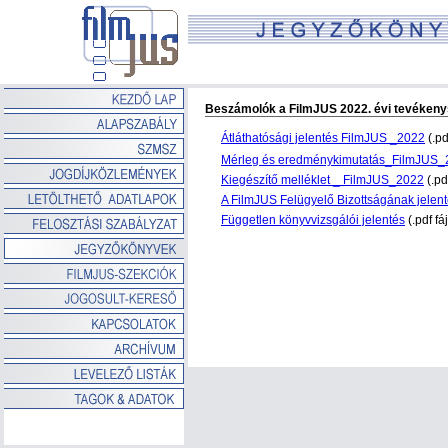
Beszámolók a FilmJUS 2022. évi tevékeny
Átláthatósági jelentés FilmJUS _2022
(.pd
Mérleg és eredménykimutatás_FilmJUS_
Kiegészítő melléklet _ FilmJUS_2022
(.pd
A FilmJUS Felügyelő Bizottságának jelen
Független könyvvizsgálói jelentés
(.pdf fá