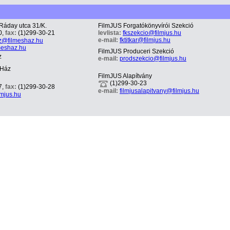
Ráday utca 31/K.
FilmJUS Forgatókönyvírói Szekció
0,
fax:
(1)299-30-21
levlista:
fkszekcio@filmjus.hu
e-mail:
fktitkar@filmjus.hu
z@filmeshaz.hu
meshaz.hu
FilmJUS Produceri Szekció
z
e-mail:
prodszekcio@filmjus.hu
sHáz
FilmJUS Alapítvány
(1)299-30-23
7,
fax:
(1)299-30-28
e-mail:
filmjusalapitvany@filmjus.hu
lmjus.hu