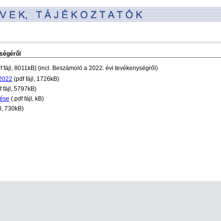
ségéről
f fájl, 8011kB) (incl. Beszámoló a 2022. évi tevékenységről)
2022
(pdf fájl, 1726kB)
f fájl, 5797kB)
tése
(.pdf fájl, kB)
jl, 730kB)